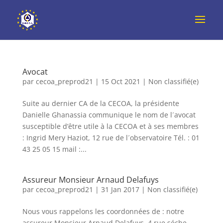
Avocat
par
cecoa_preprod21
|
15 Oct 2021
|
Non classifié(e)
Suite au dernier CA de la CECOA, la présidente
Danielle Ghanassia communique le nom de l´avocat
susceptible d’être utile à la CECOA et à ses membres
: Ingrid Mery Haziot, 12 rue de l´observatoire Tél. : 01
43 25 05 15 mail :...
Assureur Monsieur Arnaud Delafuys
par
cecoa_preprod21
|
31 Jan 2017
|
Non classifié(e)
Nous vous rappelons les coordonnées de : notre
assureur Monsieur Arnaud Delafuys, 4 rue séche