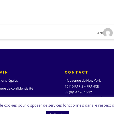
478
MIN
CONTACT
ions légales
44, avenue de New York
75116 PARIS – FRANCE
ique de confidentialité
33 (0)1 47 20 15 32
d.ghanassia@wanadoo.fr
 de cookies pour disposer de services fonctionnels dans le respect d