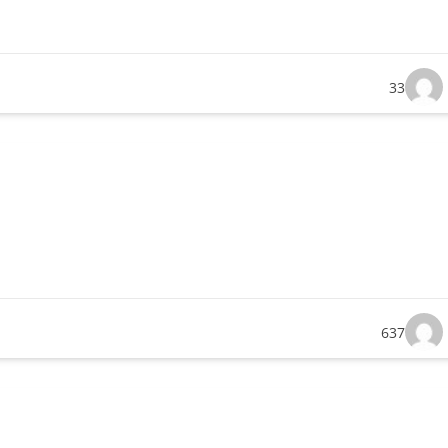
33
637