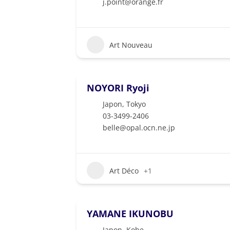
j.point@orange.fr
Art Nouveau
NOYORI Ryoji
Japon
,
Tokyo
03-3499-2406
belle@opal.ocn.ne.jp
Art Déco
+1
YAMANE IKUNOBU
Japon
,
Kobe