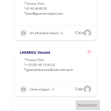
France
,
Paris
01 42 49 89 29
jean@gauchet-expert.com
Art d'Extrême Orient
+3
474
LHERROU Vincent
France
,
Paris
+33 (0)1 40 15 93 23
galerietheoreme@club-internet.fr
Chine et Japon
+3
481
Rechercher