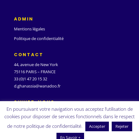
ADMIN
Mentions légales
Politique de confidentialité
CONTACT
44, avenue de New York
75116 PARIS – FRANCE
33 (0)1 47 20 15 32
d.ghanassia@wanadoo.fr
SUIVEZ-NOUS
En poursuivant votre navigation vous acceptez l’utilisation de
cookies pour disposer de services fonctionnels dans le respect
de notre politique de confidentialité.
Accepter
Rejeter
En Savoir +