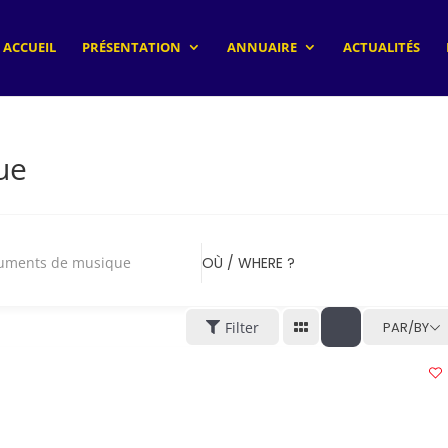
ACCUEIL
PRÉSENTATION
ANNUAIRE
ACTUALITÉS
ue
ruments de musique
OÙ / WHERE ?
Filter
PAR/BY