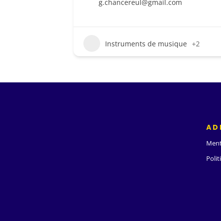
g.chancereul@gmail.com
Instruments de musique
+2
AD
Ment
Polit