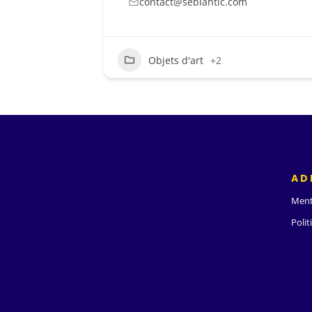
contact@seblantic.com
Objets d'art
+2
AD
Ment
Polit