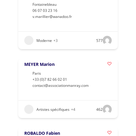
Fontainebleau
06 07 03 23 16
v.marillier@wanadoo.fr
Moderne
+3
577
MEYER Marion
Paris
+33 (0)7 82 66 02 01
contact@associationmanray.com
Artistes spécifiques
+4
462
ROBALDO Fabien