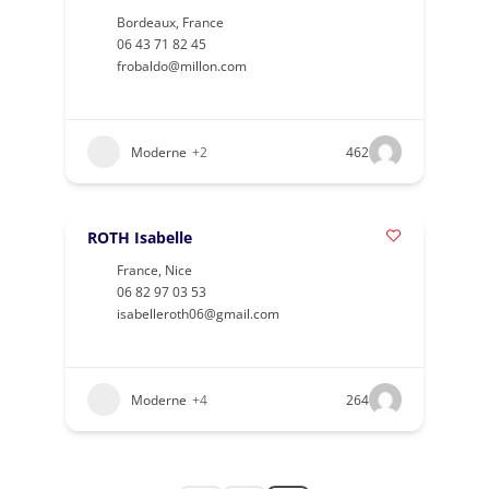
Bordeaux
,
France
06 43 71 82 45
frobaldo@millon.com
Moderne
+2
462
ROTH Isabelle
France
,
Nice
06 82 97 03 53
isabelleroth06@gmail.com
Moderne
+4
264