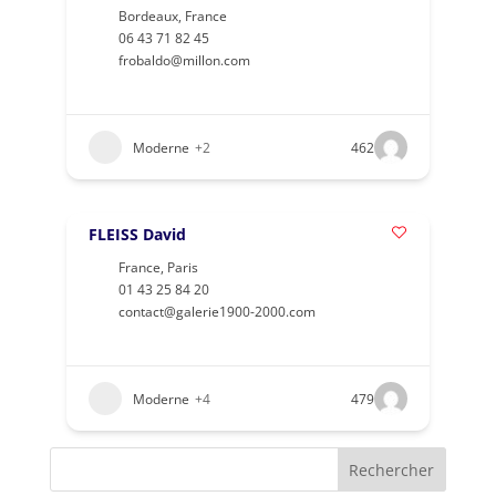
Bordeaux
,
France
06 43 71 82 45
frobaldo@millon.com
Moderne
+2
462
FLEISS David
France
,
Paris
01 43 25 84 20
contact@galerie1900-2000.com
Moderne
+4
479
Rechercher