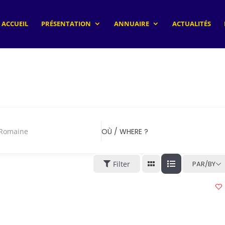
ACCUEIL
PRÉSENTATION
ANNUAIRE
ACTUALITÉS
maine
OÙ / WHERE ?
Filter
PAR/BY