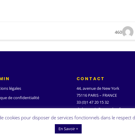
460
MIN
CONTACT
ions légales
44, avenue de New York
75116 PARIS – FRANCE
ique de confidentialité
33 (0)1 47 20 15 32
d.ghanassia@wanadoo.fr
 de cookies pour disposer de services fonctionnels dans le respect d
En Savoir +