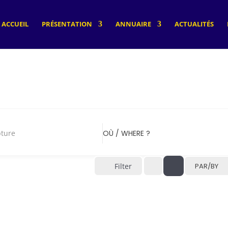
ACCUEIL
PRÉSENTATION
ANNUAIRE
ACTUALITÉS
pture
OÙ / WHERE ?
Filter
PAR/BY