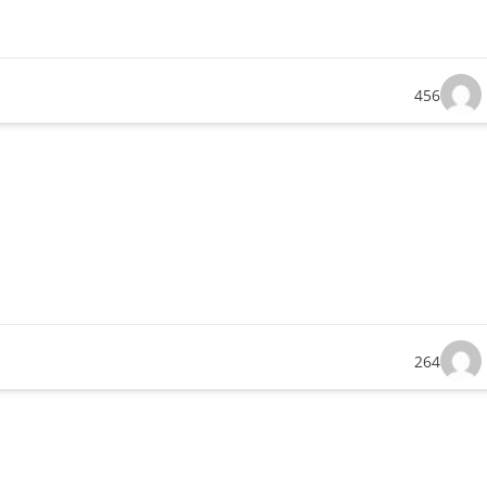
456
264