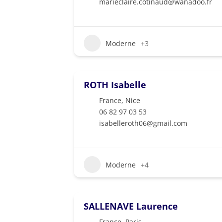
marieclaire.cotinaud@wanadoo.fr
Moderne
+3
ROTH Isabelle
France
,
Nice
06 82 97 03 53
isabelleroth06@gmail.com
Moderne
+4
SALLENAVE Laurence
France
,
Paris