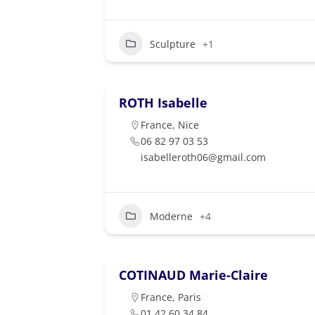
Sculpture
+1
ROTH Isabelle
France
,
Nice
06 82 97 03 53
isabelleroth06@gmail.com
Moderne
+4
COTINAUD Marie-Claire
France
,
Paris
01 42 60 34 84