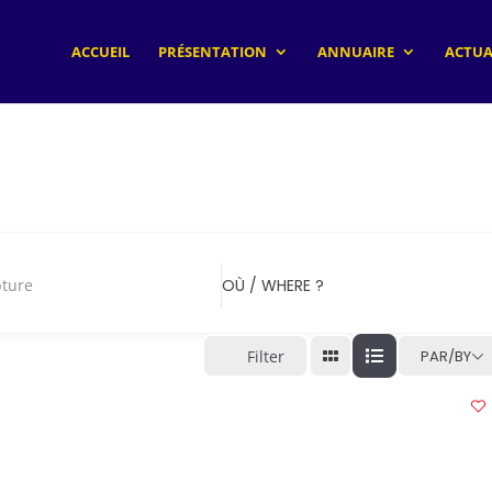
ACCUEIL
PRÉSENTATION
ANNUAIRE
ACTUA
pture
OÙ / WHERE ?
Filter
PAR/BY