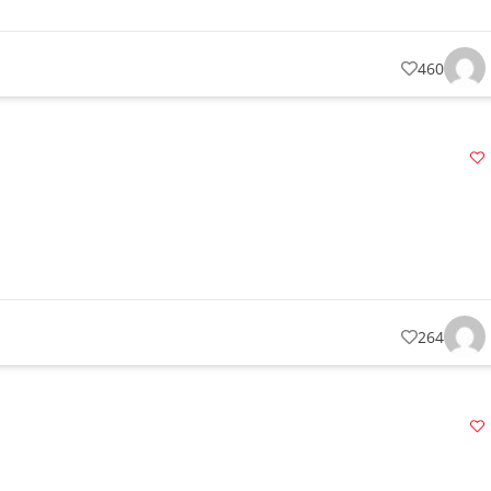
460
264