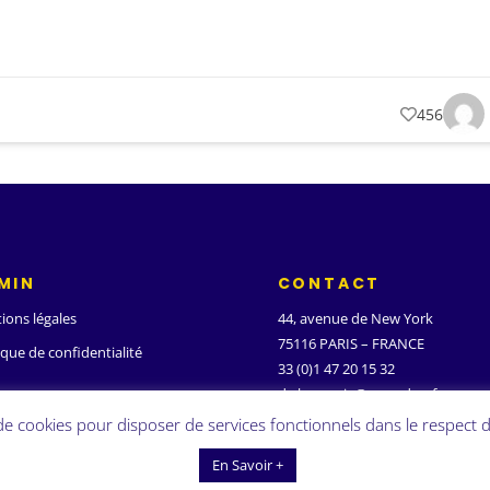
456
MIN
CONTACT
ions légales
44, avenue de New York
75116 PARIS – FRANCE
ique de confidentialité
33 (0)1 47 20 15 32
d.ghanassia@wanadoo.fr
 de cookies pour disposer de services fonctionnels dans le respect d
En Savoir +