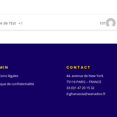
e de l'Est
+1
101
MIN
CONTACT
ions légales
44, avenue de New York
75116 PARIS – FRANCE
ique de confidentialité
33 (0)1 47 20 15 32
d.ghanassia@wanadoo.fr