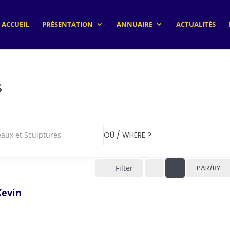
ACCUEIL
PRÉSENTATION
ANNUAIRE
ACTUALITÉS
s
aux et Sculptures
OÙ / WHERE ?
Filter
PAR/BY
evin