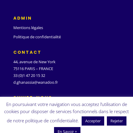
ADMIN
Mentions légales
Politique de confidentialité
CONTACT
44, avenue de New York
75116 PARIS – FRANCE
33 (0)1 47 20 15 32
d.ghanassia@wanadoo.fr
SUIVEZ-NOUS
En poursuivant votre navigation vous acceptez l’utilisation de
cookies pour disposer de services fonctionnels dans le respect
de notre politique de confidentialité.
Accepter
Rejeter
En Savoir +