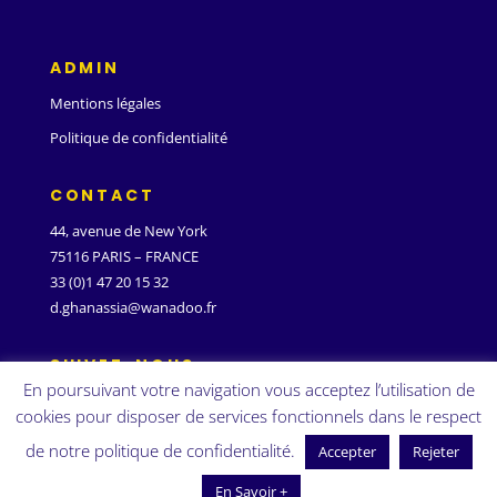
ADMIN
Mentions légales
Politique de confidentialité
CONTACT
44, avenue de New York
75116 PARIS – FRANCE
33 (0)1 47 20 15 32
d.ghanassia@wanadoo.fr
SUIVEZ-NOUS
En poursuivant votre navigation vous acceptez l’utilisation de
cookies pour disposer de services fonctionnels dans le respect
de notre politique de confidentialité.
Accepter
Rejeter
En Savoir +