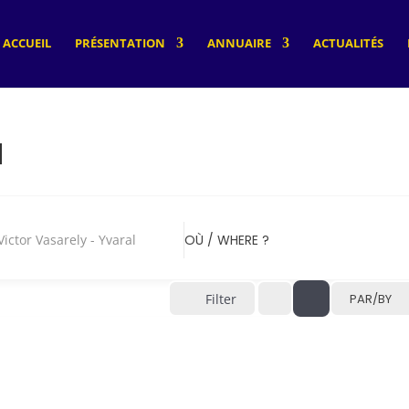
ACCUEIL
PRÉSENTATION
ANNUAIRE
ACTUALITÉS
l
or Vasarely - Yvaral
OÙ / WHERE ?
Filter
PAR/BY