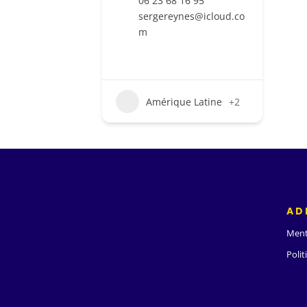
06 23 68 16 95
sergereynes@icloud.co
m
Amérique Latine
+2
AD
Ment
Polit