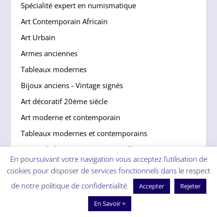
Spécialité expert en numismatique
Art Contemporain Africain
Art Urbain
Armes anciennes
Tableaux modernes
Bijoux anciens - Vintage signés
Art décoratif 20ème siècle
Art moderne et contemporain
Tableaux modernes et contemporains
Expert de l'artiste peintre Magnelli
En poursuivant votre navigation vous acceptez l’utilisation de
Art contemporain et Art Aborigène
cookies pour disposer de services fonctionnels dans le respect
Tableaux modernes et sculpture de Camille Claudel
de notre politique de confidentialité.
Accepter
Rejeter
Art Asie
En Savoir +
Instruments de musique - Lutherie - Violons