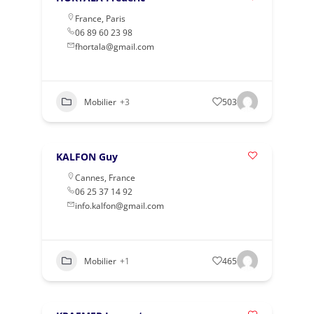
France
,
Paris
06 89 60 23 98
fhortala@gmail.com
Mobilier
+3
503
KALFON Guy
Cannes
,
France
06 25 37 14 92
info.kalfon@gmail.com
Mobilier
+1
465