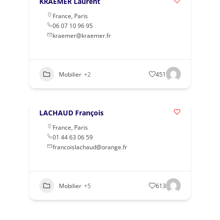
KRAEMER Laurent
France
,
Paris
06 07 10 96 95
kraemer@kraemer.fr
Mobilier
+2
451
LACHAUD François
France
,
Paris
01 44 63 06 59
francoislachaud@orange.fr
Mobilier
+5
613