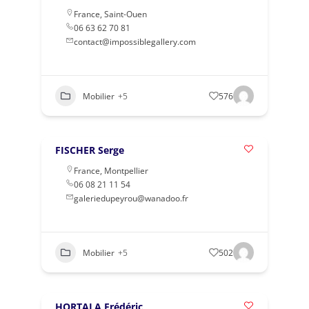
France
,
Saint-Ouen
06 63 62 70 81
contact@impossiblegallery.com
Mobilier
+5
576
FISCHER Serge
France
,
Montpellier
06 08 21 11 54
galeriedupeyrou@wanadoo.fr
Mobilier
+5
502
HORTALA Frédéric