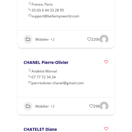
France
,
Paris
33 (0) 6 44 33 28 95
support@bellamysworld.com
Mobilier
+2
2206
CHANEL Pierre-Olivier
Andelot-Morval
07 77 72 34 34
pierreolivier.chanel@gmail.com
Mobilier
+2
298
CHATELET Diane