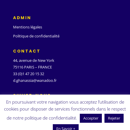
ADMIN
Mentions légales
Politique de confidentialité
CONTACT
44, avenue de New York
75116 PARIS – FRANCE
33 (0)1 47 20 15 32
d.ghanassia@wanadoo.fr
SUIVEZ-NOUS
En poursuivant votre navigation vous acceptez l’utilisation de
cookies pour disposer de services fonctionnels dans le respect
de notre politique de confidentialité.
Accepter
Rejeter
En Savoir +