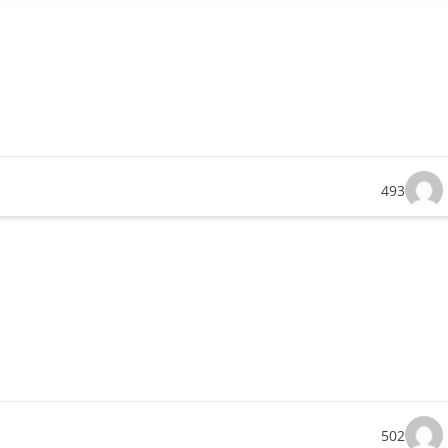
493
502