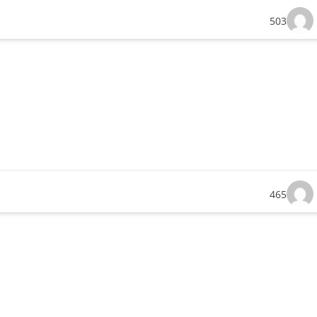
503
465