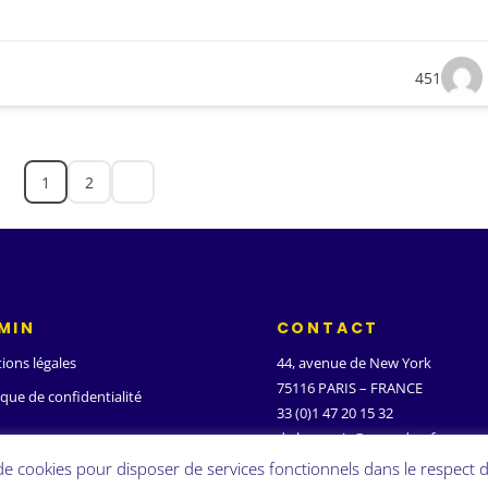
451
1
2
MIN
CONTACT
ions légales
44, avenue de New York
75116 PARIS – FRANCE
ique de confidentialité
33 (0)1 47 20 15 32
d.ghanassia@wanadoo.fr
 de cookies pour disposer de services fonctionnels dans le respect d