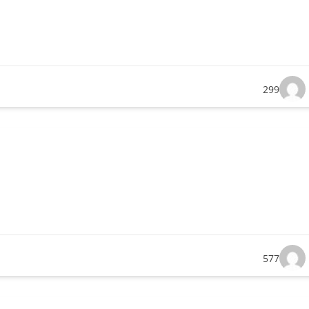
299
577