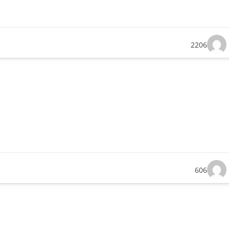
2206
606