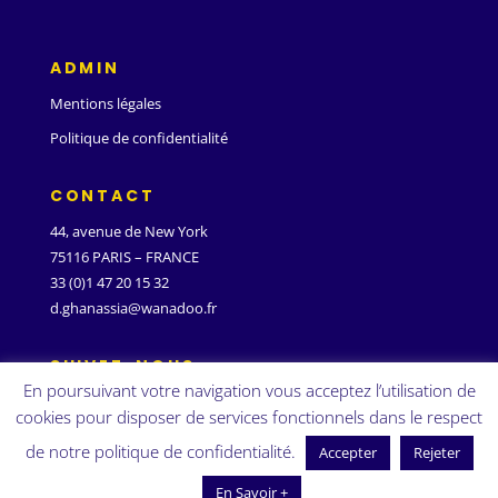
ADMIN
Mentions légales
Politique de confidentialité
CONTACT
44, avenue de New York
75116 PARIS – FRANCE
33 (0)1 47 20 15 32
d.ghanassia@wanadoo.fr
SUIVEZ-NOUS
En poursuivant votre navigation vous acceptez l’utilisation de
cookies pour disposer de services fonctionnels dans le respect
de notre politique de confidentialité.
Accepter
Rejeter
En Savoir +