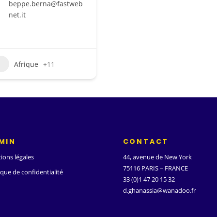
beppe.berna@fastweb
net.it
Afrique
+11
MIN
CONTACT
ions légales
44, avenue de New York
75116 PARIS – FRANCE
ique de confidentialité
33 (0)1 47 20 15 32
d.ghanassia@wanadoo.fr