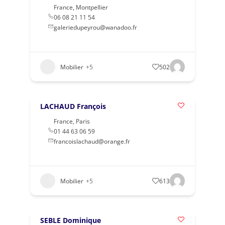
France
,
Montpellier
06 08 21 11 54
galeriedupeyrou@wanadoo.fr
Mobilier
+5
502
LACHAUD François
France
,
Paris
01 44 63 06 59
francoislachaud@orange.fr
Mobilier
+5
613
SEBLE Dominique