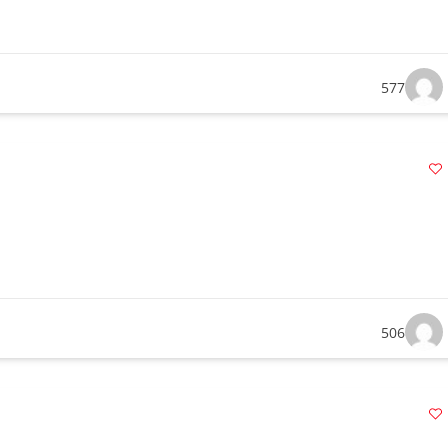
577
506