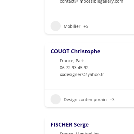
contact@impossiblegallery.com
Mobilier
+5
COUOT Christophe
France
,
Paris
06 72 93 45 92
xxdesigners@yahoo.fr
Design contemporain
+3
FISCHER Serge
France
,
Montpellier