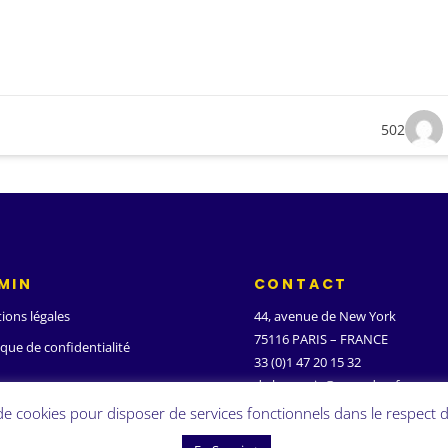
502
MIN
CONTACT
ions légales
44, avenue de New York
75116 PARIS – FRANCE
ique de confidentialité
33 (0)1 47 20 15 32
d.ghanassia@wanadoo.fr
 de cookies pour disposer de services fonctionnels dans le respect d