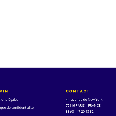
MIN
CONTACT
ions légales
44, avenue de New York
75116 PARIS – FRANCE
ique de confidentialité
33 (0)1 47 20 15 32