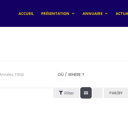
ACCUEIL
PRÉSENTATION
ANNUAIRE
ACTUA
ées 1950
OÙ / WHERE ?
Filter
PAR/BY