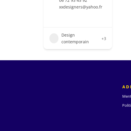
06 72 93 45 92
xxdesigners@yahoo.fr
Design
+3
contemporain
AD
Ment
Polit