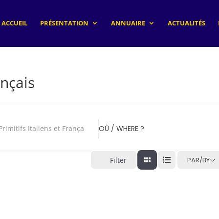
ACCUEIL
PRÉSENTATION
ANNUAIRE
ACTUALITÉS
ançais
itifs Italiens et Français
OÙ / WHERE ?
Filter
PAR/BY