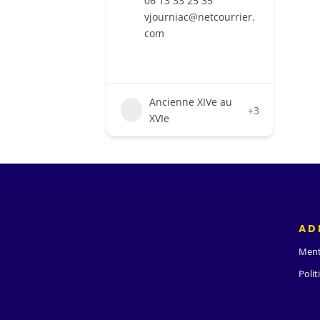
06 13 33 25 35
vjourniac@netcourrier.
com
Ancienne XIVe au
+3
XVIe
AD
Ment
Polit