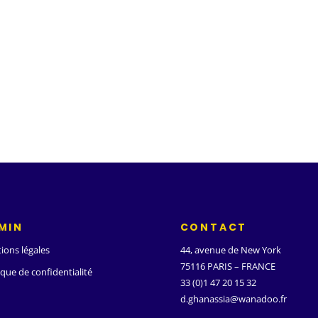
MIN
CONTACT
ions légales
44, avenue de New York
75116 PARIS – FRANCE
ique de confidentialité
33 (0)1 47 20 15 32
d.ghanassia@wanadoo.fr