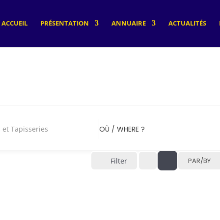
ACCUEIL
PRÉSENTATION
ANNUAIRE
ACTUALITÉS
 et Tapisseries
OÙ / WHERE ?
Filter
PAR/BY