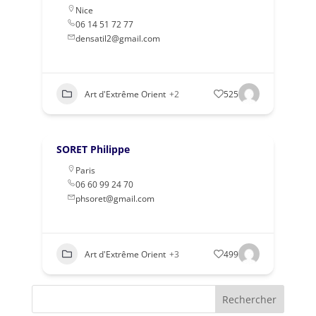
Nice
06 14 51 72 77
densatil2@gmail.com
Art d'Extrême Orient
+2
525
SORET Philippe
Paris
06 60 99 24 70
phsoret@gmail.com
Art d'Extrême Orient
+3
499
Rechercher