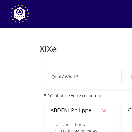
XIXe
XI
Quoi / What ?
5
Résultat de votre recherche
ABDENI Philippe
C
France
,
Paris
33 (0) 6 44 33 28 95