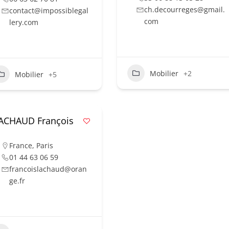
ch.decourreges@gmail.
contact@impossiblegal
com
lery.com
Mobilier
+2
Mobilier
+5
ACHAUD François
France
,
Paris
01 44 63 06 59
francoislachaud@oran
ge.fr