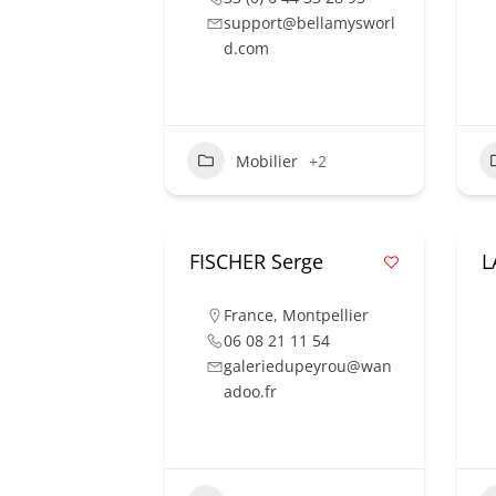
support@bellamysworl
d.com
Mobilier
+2
FISCHER Serge
L
France
,
Montpellier
06 08 21 11 54
galeriedupeyrou@wan
adoo.fr