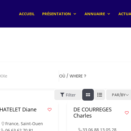
ACCUEIL
PRÉSENTATION
ANNUAIRE
ACTUA
Xe
OÙ / WHERE ?
Filter
PAR/BY
HATELET Diane
DE COURREGES
Charles
France
,
Saint-Ouen
33 06 88 13 05 28
06 63 62 70 81