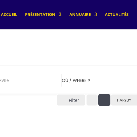
ACCUEIL
PRÉSENTATION
ANNUAIRE
ACTUALITÉS
IIe
OÙ / WHERE ?
Filter
PAR/BY