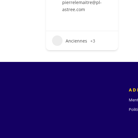
pierrelemaitre@pl-
astree.com
Anciennes
+3
AD
Ment
Polit