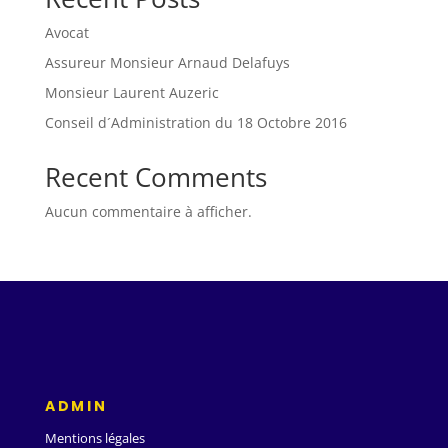
Avocat
Assureur Monsieur Arnaud Delafuys
Monsieur Laurent Auzeric
Conseil d´Administration du 18 Octobre 2016
Recent Comments
Aucun commentaire à afficher.
ADMIN
Mentions légales