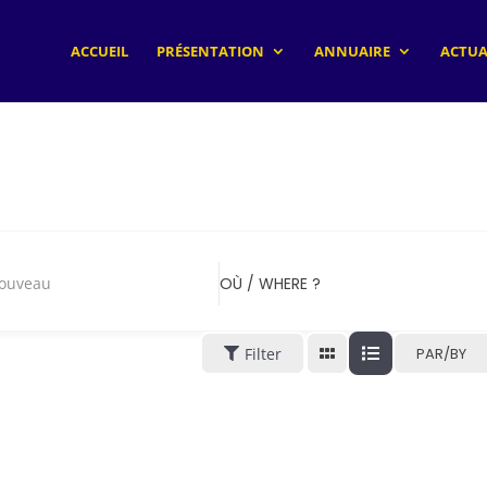
ACCUEIL
PRÉSENTATION
ANNUAIRE
ACTUA
nouveau
OÙ / WHERE ?
Filter
PAR/BY