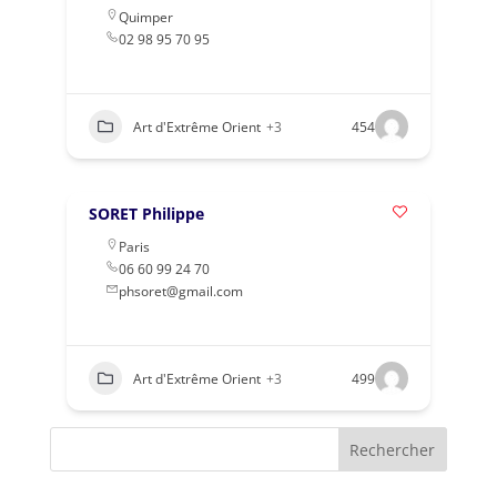
Quimper
02 98 95 70 95
Art d'Extrême Orient
+3
454
SORET Philippe
Paris
06 60 99 24 70
phsoret@gmail.com
Art d'Extrême Orient
+3
499
Rechercher