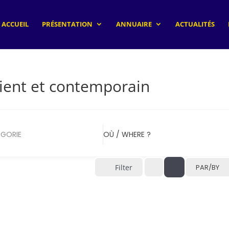
ACCUEIL
PRÉSENTATION
ANNUAIRE
ACTUALITÉS
rient et contemporain
GORIE
OÙ / WHERE ?
Filter
PAR/BY