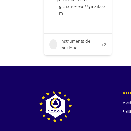
g.chancereul@gmail.co
m
Instruments de
+2
musique
AD
Ment
Polit