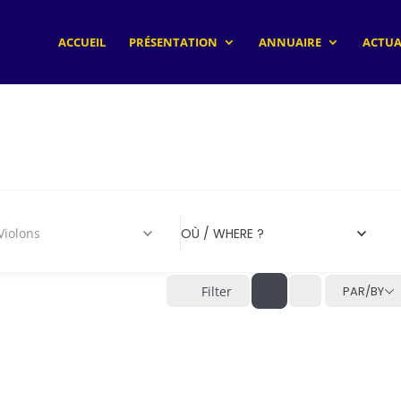
ACCUEIL
PRÉSENTATION
ANNUAIRE
ACTUA
lons
OÙ / WHERE ?
Filter
PAR/BY