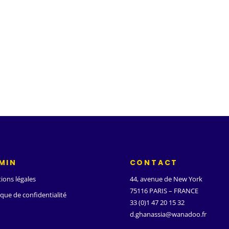
MIN
CONTACT
ions légales
44, avenue de New York
75116 PARIS – FRANCE
ique de confidentialité
33 (0)1 47 20 15 32
d.ghanassia@wanadoo.fr