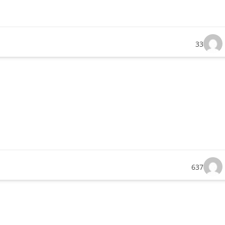
33
637