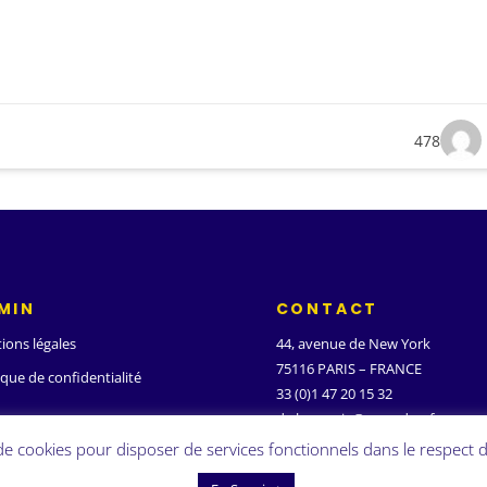
478
MIN
CONTACT
ions légales
44, avenue de New York
75116 PARIS – FRANCE
ique de confidentialité
33 (0)1 47 20 15 32
d.ghanassia@wanadoo.fr
 de cookies pour disposer de services fonctionnels dans le respect d