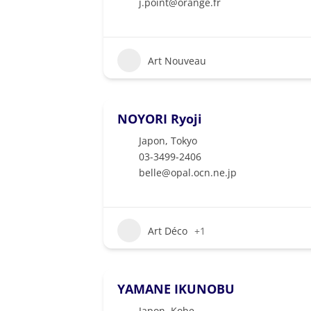
j.point@orange.fr
Art Nouveau
NOYORI Ryoji
Japon
,
Tokyo
03-3499-2406
belle@opal.ocn.ne.jp
Art Déco
+1
YAMANE IKUNOBU
Japon
,
Kobe