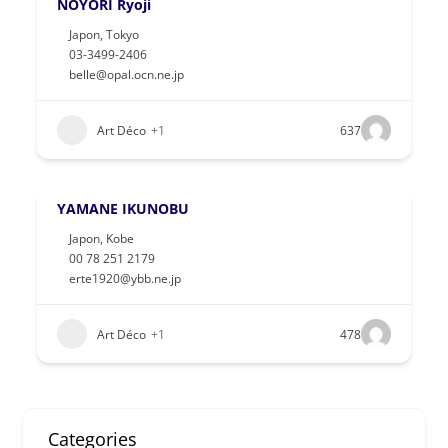
NOYORI Ryoji
Japon
,
Tokyo
03-3499-2406
belle@opal.ocn.ne.jp
Art Déco
+1
637
YAMANE IKUNOBU
Japon
,
Kobe
00 78 251 2179
erte1920@ybb.ne.jp
Art Déco
+1
478
Categories