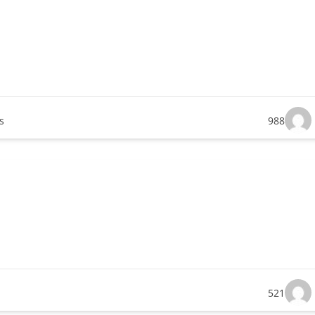
s
988
521