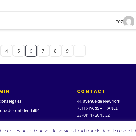
707
4
5
6
7
8
9
MIN
CONTACT
ions légales
44, avenue de New York
75116 PARIS – FRANCE
ique de confidentialité
33 (0)1 47 20 15 32
d.ghanassia@wanadoo.fr
 de cookies pour disposer de services fonctionnels dans le respect d