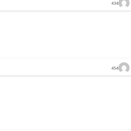
434
454