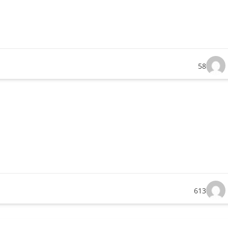
58
613