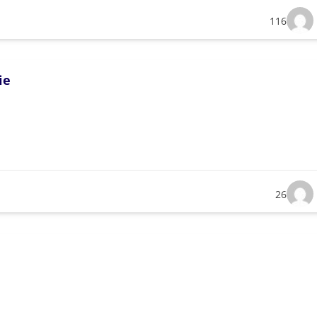
116
ie
26