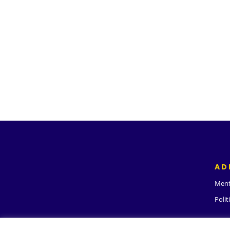
AD
Ment
Polit