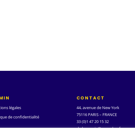
MIN
CONTACT
ions légales
44, avenue de New York
75116 PARIS – FRANCE
ique de confidentialité
33 (0)1 47 20 15 32
d.ghanassia@wanadoo.fr