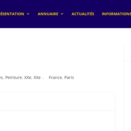
RÉSENTATION
ANNUAIRE
ACTUALITÉS
INFORMATIONS
es
,
Peinture
,
XXe
,
XXe
France
,
Paris