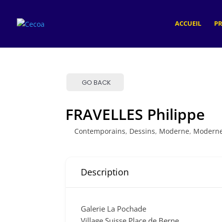
ACCUEIL
P
GO BACK
FRAVELLES Philippe
Contemporains
,
Dessins
,
Moderne
,
Modern
Description
Galerie La Pochade
Village Suisse Place de Berne