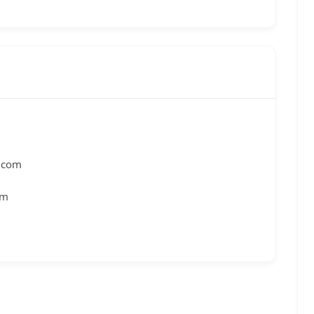
y.com
om