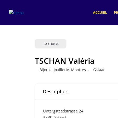
ACCUEIL
P
GO BACK
TSCHAN Valéria
Bijoux - Joaillerie
,
Montres
Gstaad
Description
Untergstaadstrasse 24
3780 Gstaad