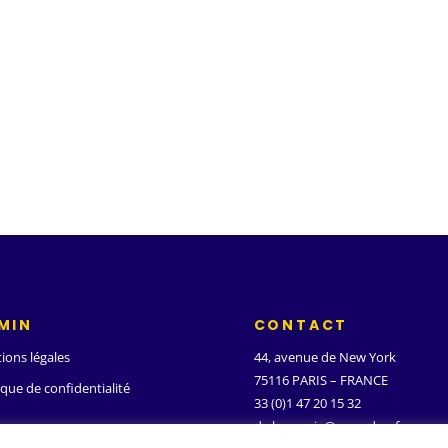
MIN
CONTACT
ions légales
44, avenue de New York
75116 PARIS – FRANCE
ique de confidentialité
33 (0)1 47 20 15 32
d.ghanassia@wanadoo.fr