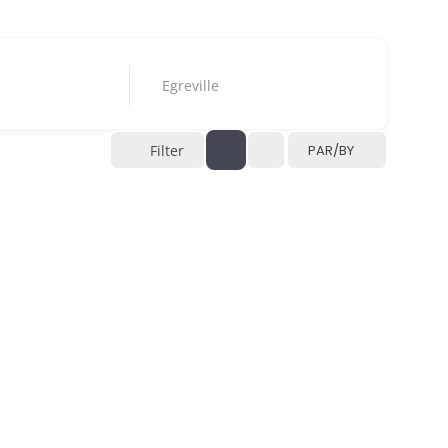
Egreville
Filter
PAR/BY