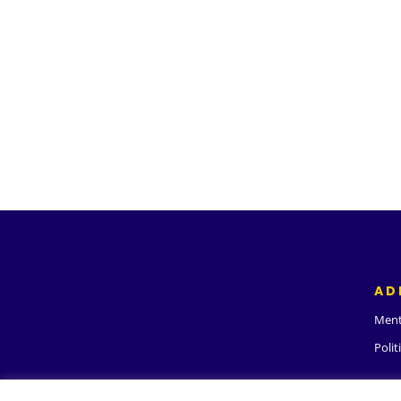
AD
Ment
Polit