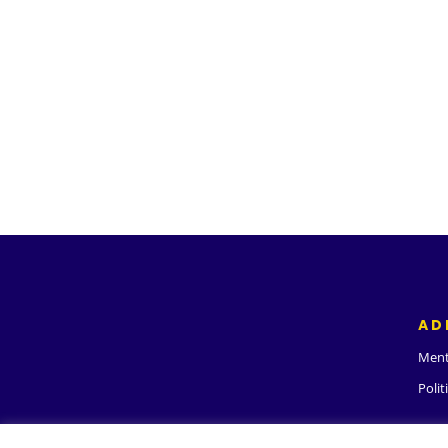
AD
Ment
Polit