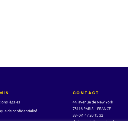
MIN
CONTACT
ions légales
44, avenue de New York
75116 PARIS – FRANCE
ique de confidentialité
33 (0)1 47 20 15 32
d.ghanassia@wanadoo.fr