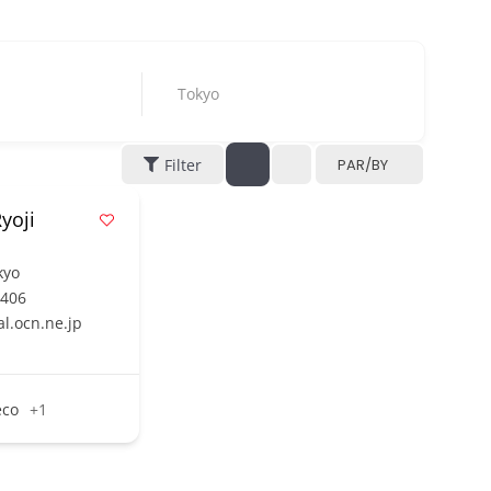
Tokyo
Filter
PAR/BY
yoji
kyo
2406
l.ocn.ne.jp
éco
+1