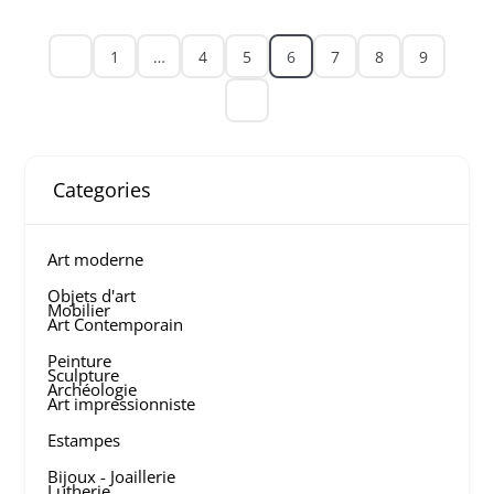
1
…
4
5
6
7
8
9
Categories
Art moderne
Objets d'art
Mobilier
Art Contemporain
Peinture
Sculpture
Archéologie
Art impressionniste
Estampes
Bijoux - Joaillerie
Lutherie