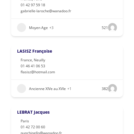
01 42 97 59 18
gabrielle-laroche@wanadoo.fr
Moyen Age
+3
521
LASISZ Françoise
France
,
Neuilly
01 46 41 06 53
flasisz@hotmail.com
Ancienne XIVe au XVIe
+1
382
LEBRAT Jacques
Paris
01 42 72 00 60
punchinello@wanadoo.fr