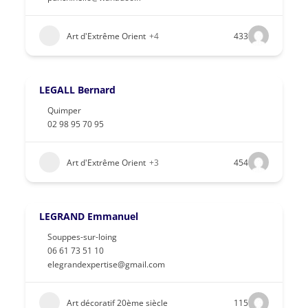
Art d'Extrême Orient
+4
433
LEGALL Bernard
Quimper
02 98 95 70 95
Art d'Extrême Orient
+3
454
LEGRAND Emmanuel
Souppes-sur-loing
06 61 73 51 10
elegrandexpertise@gmail.com
Art décoratif 20ème siècle
115