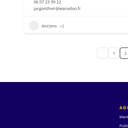
06 07 23 99 22
jacgonthier@wanadoo.fr
Anciens
+2
1
2
AD
Ment
Polit