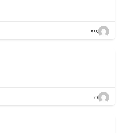
558
79