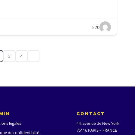
520
3
4
MIN
CONTACT
ions légales
44, avenue de New York
75116 PARIS – FRANCE
ique de confidentialité