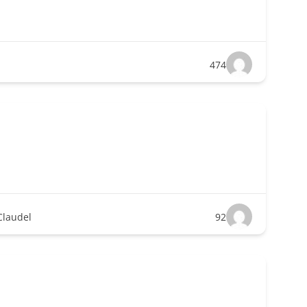
474
Claudel
92