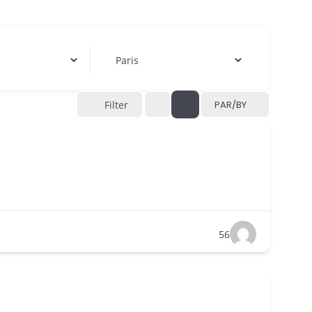
Filter
PAR/BY
56