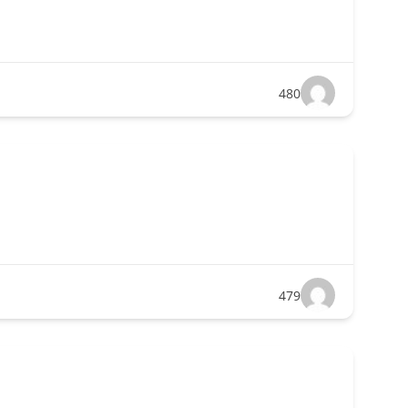
480
479