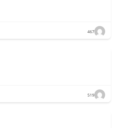
467
519