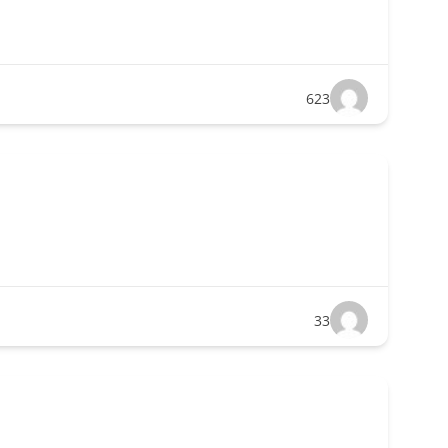
623
33