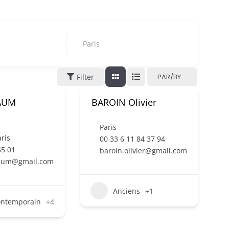
Paris
Filter
PAR/BY
AUM
BAROIN Olivier
Paris
ris
00 33 6 11 84 37 94
65 01
baroin.olivier@gmail.com
aum@gmail.com
Anciens
+1
ontemporain
+4