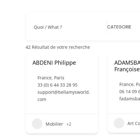
CATEGORIE
Quoi / What ?
42
Résultat de votre recherche
ABDENI Philippe
ADAMSB
Françoise
France
,
Paris
France
,
Pa
33 (0) 6 44 33 28 95
06 14 09 
support@bellamysworld.
fadamsb
com
Art C
Mobilier
+2