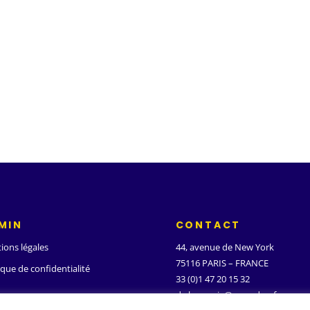
MIN
CONTACT
ions légales
44, avenue de New York
75116 PARIS – FRANCE
ique de confidentialité
33 (0)1 47 20 15 32
d.ghanassia@wanadoo.fr