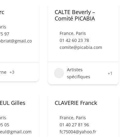
rc
CALTE Beverly –
Comité PICABIA
ris
France
,
Paris
75 97
01 42 60 23 78
bbriat@gmail.co
comite@picabia.com
Artistes
rne
+3
+1
spécifiques
UL Gilles
CLAVERIE Franck
ris
France
,
Paris
95 05
01 40 27 81 96
reul@gmail.com
fc75004@yahoo.fr