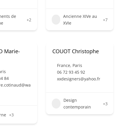
ments de
Ancienne XIVe au
+2
+7
ue
XVIe
 Marie-
COUOT Christophe
France
,
Paris
ris
06 72 93 45 92
34 84
xxdesigners@yahoo.fr
ire.cotinaud@wa
Design
+3
contemporain
rne
+3