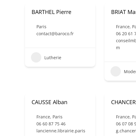
BARTHEL Pierre
BRIAT Ma
Paris
France
,
Pa
contact@baroco.fr
06 20 61 
conseilm
m
Lutherie
Mode
CAUSSE Alban
CHANCERE
France
,
Paris
France
,
Pa
06 60 87 75 46
06 07 08 
lancienne.librairie.paris
g.chance