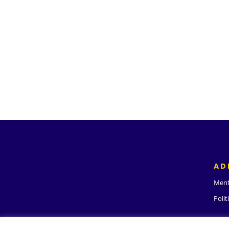
AD
Ment
Polit