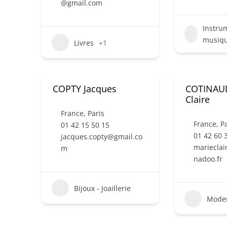
@gmail.com
Instru
musiq
Livres
+1
COPTY Jacques
COTINAUD
Claire
France
,
Paris
France
,
Pa
01 42 15 50 15
01 42 60 
jacques.copty@gmail.co
mariecla
m
nadoo.fr
Bijoux - Joaillerie
Mode