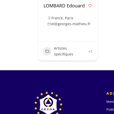
LOMBARD Edouard
France
,
Paris
el@georges-mathieu.fr
Artistes
+1
spécifiques
AD
Ment
Polit