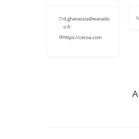
N
d.ghanassia@wanado
o.fr
https://cecoa.com
A