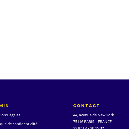
MIN
CONTACT
ions légales
44, avenue de New York
75116 PARIS – FRANCE
ique de confidentialité
33 (0)1 47 20 15 32